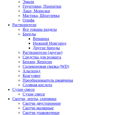
Эмали
Грунтовки, Пропитки
Лаки, Морилки
Мастика, Шпатлевка
Олифа
Растворители
Все товары раздела
Бренды
Вершина
Нижний Новгород
Другие бренды
Растворители (другие)
Средства для розжига
Бензин, Керосин
Силиконовая смазка (WD)
Альгицид
Коагулянт
Преобразоваатель ржавчины
Соляная кислота
Сухие смеси
Сухие смеси
Скотчи, ленты, серпянки
Скотчи двусторонние
Скотчи малярные
Скотчи упаковочные