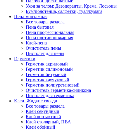
Палочки, диски ватные
Уход за телом: Дезодоранты, Крема, Лосьоны
Бум/полотенца, салфетки, туал/бумага
Пена монтажная
Все товары раздела
Пена бытовая
Пена профессиональная
Пена противопожарная
Клей-пена
Очиститель пены
Пистолет для пены
Герметики
Герметик акриловый
Герметик силиконовый
Герметик битумный
Герметик каучуковый
Герметик полиуретановый
Очиститель герметика/силикона
Пистолет для герметика
Клеи. Жидкие гвозди
Все товары раздела
Клей секундный
Клей контактный
Клей столярный, ПВА
Клей обойный