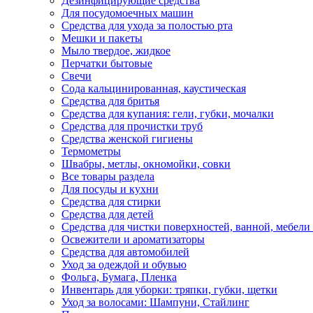
Дезинфицирующие средства
Для посудомоечных машин
Средства для ухода за полостью рта
Мешки и пакеты
Мыло твердое, жидкое
Перчатки бытовые
Свечи
Сода кальцинированная, каустическая
Средства для бритья
Средства для купания: гели, губки, мочалки
Средства для прочистки труб
Средства женской гигиены
Термометры
Швабры, метлы, окномойки, совки
Все товары раздела
Для посуды и кухни
Средства для стирки
Средства для детей
Средства для чистки поверхностей, ванной, мебели 
Освежители и ароматизаторы
Средства для автомобилей
Уход за одеждой и обувью
Фольга, Бумага, Пленка
Инвентарь для уборки: тряпки, губки, щетки
Уход за волосами: Шампуни, Стайлинг