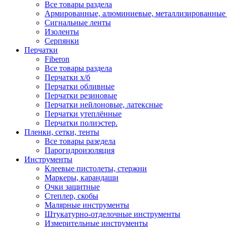
Все товары раздела
Армированные, алюминиевые, металлизированные
Сигнальные ленты
Изоленты
Серпянки
Перчатки
Fiberon
Все товары раздела
Перчатки х/б
Перчатки обливные
Перчатки резиновые
Перчатки нейлоновые, латексные
Перчатки утеплённые
Перчатки полиэстер.
Пленки, сетки, тенты
Все товары разедела
Парогидроизоляция
Инструменты
Клеевые пистолеты, стержни
Маркеры, карандаши
Очки защитные
Степлер, скобы
Малярные инструменты
Штукатурно-отделочные инструменты
Измерительные инструменты