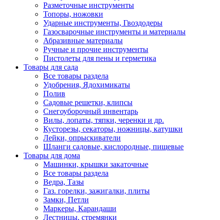
Разметочные инструменты
Топоры, ножовки
Ударные инструменты, Гвоздодеры
Газосварочные инструменты и материалы
Абразивные материалы
Ручные и прочие инструменты
Пистолеты для пены и герметика
Товары для сада
Все товары раздела
Удобрения, Ядохимикаты
Полив
Садовые решетки, клипсы
Снегоуборочный инвентарь
Вилы, лопаты, тяпки, черенки и др.
Кусторезы, секаторы, ножницы, катушки
Лейки, опрыскиватели
Шланги садовые, кислородные, пищевые
Товары для дома
Машинки, крышки закаточные
Все товары раздела
Ведра, Тазы
Газ. горелки, зажигалки, плиты
Замки, Петли
Маркеры, Карандаши
Лестницы, стремянки