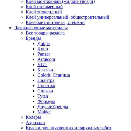
Клей монтажный (жидкие гвозди)
Клей полимерный
Клей эпоксидный
Клей универсальный, общестроительный
Клеевые пистолеты, стержни
Лакокрасочные материалы
Все товары раздела
Бренды
Добра
Kudo
Panzer
Armicom
VGT
Казачка
Colorit, Станица
Палитра
Престиж
Снежка
Tytan
Формула
Другие бренды
Mokke
Колеры
Аэрозоли
Краски для внутренних и наружных работ