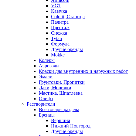
Armicom
VGT
Казачка
Colorit, Станица
Палитра
Престиж
Снежка
Tytan
Формула
Другие бренды
Mokke
Колеры
Аэрозоли
Краски для внутренних и наружных работ
Эмали
Грунтовки, Пропитки
Лаки, Морилки
Мастика, Шпатлевка
Олифа
Растворители
Все товары раздела
Бренды
Вершина
Нижний Новгород
Другие бренды