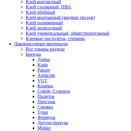
Клей контактный
Клей столярный, ПВА
Клей обойный
Клей монтажный (жидкие гвозди)
Клей полимерный
Клей эпоксидный
Клей универсальный, общестроительный
Клеевые пистолеты, стержни
Лакокрасочные материалы
Все товары раздела
Бренды
Добра
Kudo
Panzer
Armicom
VGT
Казачка
Colorit, Станица
Палитра
Престиж
Снежка
Tytan
Формула
Другие бренды
Mokke