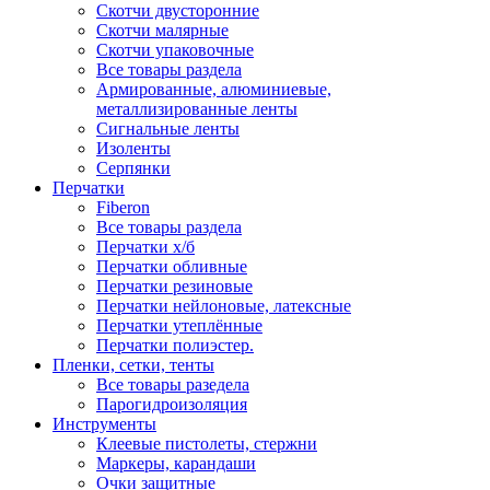
Скотчи двусторонние
Скотчи малярные
Скотчи упаковочные
Все товары раздела
Армированные, алюминиевые,
металлизированные ленты
Сигнальные ленты
Изоленты
Серпянки
Перчатки
Fiberon
Все товары раздела
Перчатки х/б
Перчатки обливные
Перчатки резиновые
Перчатки нейлоновые, латексные
Перчатки утеплённые
Перчатки полиэстер.
Пленки, сетки, тенты
Все товары разедела
Парогидроизоляция
Инструменты
Клеевые пистолеты, стержни
Маркеры, карандаши
Очки защитные