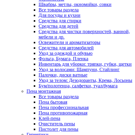
Швабры, метлы, окномойки, совки
Все товары раздела
Для посуды и кухни
Средства для стирки
Средства для детей
Средства для чистки поверхностей, ванной,
мебели и др.
Освежители и ароматизаторы
Средства для автомобилей
Уход за одеждой и обувью
Фольга, Бумага, Пленка
Инвентарь для уборки: тряпки, губки, щетки
Уход за волосами: Шампуни, Стайлинг
Палочки, диски ватные
Уход за телом: Дезодоранты, Крема, Лосьоны
Бум/полотенца, салфетки, туал/бумага
Пена монтажная
Все товары раздела
Пена бытовая
Пена профессиональная
Пена противопожарная
Клей-пена
Очиститель пены
Пистолет для пены
Герметики