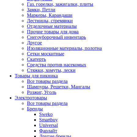
Газ. горелки, зажигалки, плиты
Замки, Петли
Маркеры, Карандаши
Лестницы, стремянки
Отделочные материалы
Прочие товары для дома
Снегоуборочный инвентарь
Другое
Изоляционные материалы, полотна
Сетки москитные
Скатерть
Средства против насекомых
Стяжки, хомуты, лески
Товары для пикника
Все товары раздела
Шампуры, Решетки, Мангалы
Розжиг, Уголь
Электротовары
Все товары раздела
Бренды
Sweko
Smartbuy
Universal
Фарлайт
Другие бренды