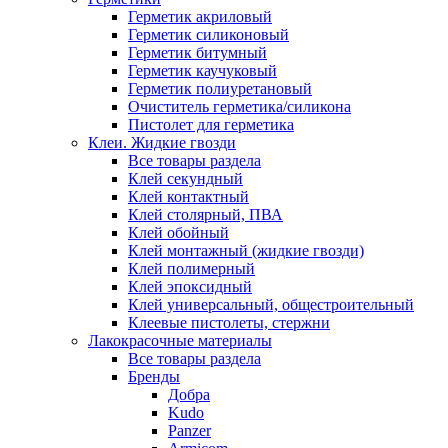
Герметик акриловый
Герметик силиконовый
Герметик битумный
Герметик каучуковый
Герметик полиуретановый
Очиститель герметика/силикона
Пистолет для герметика
Клеи. Жидкие гвозди
Все товары раздела
Клей секундный
Клей контактный
Клей столярный, ПВА
Клей обойный
Клей монтажный (жидкие гвозди)
Клей полимерный
Клей эпоксидный
Клей универсальный, общестроительный
Клеевые пистолеты, стержни
Лакокрасочные материалы
Все товары раздела
Бренды
Добра
Kudo
Panzer