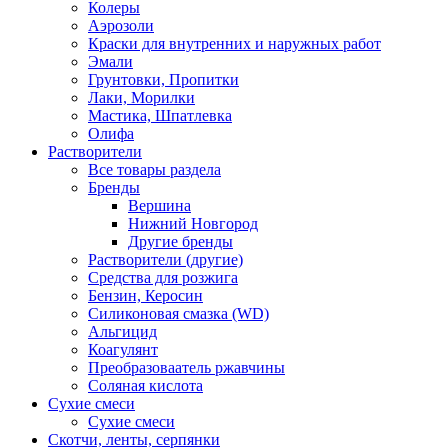
Колеры
Аэрозоли
Краски для внутренних и наружных работ
Эмали
Грунтовки, Пропитки
Лаки, Морилки
Мастика, Шпатлевка
Олифа
Растворители
Все товары раздела
Бренды
Вершина
Нижний Новгород
Другие бренды
Растворители (другие)
Средства для розжига
Бензин, Керосин
Силиконовая смазка (WD)
Альгицид
Коагулянт
Преобразоваатель ржавчины
Соляная кислота
Сухие смеси
Сухие смеси
Скотчи, ленты, серпянки