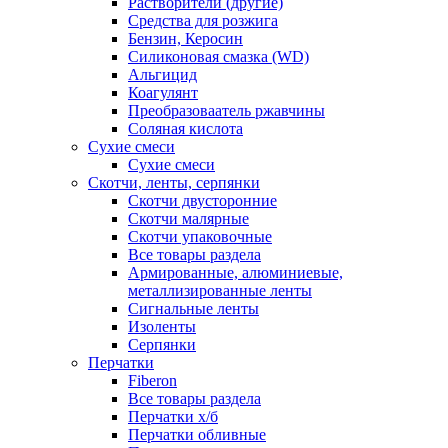
Растворители (другие)
Средства для розжига
Бензин, Керосин
Силиконовая смазка (WD)
Альгицид
Коагулянт
Преобразоваатель ржавчины
Соляная кислота
Сухие смеси
Сухие смеси
Скотчи, ленты, серпянки
Скотчи двусторонние
Скотчи малярные
Скотчи упаковочные
Все товары раздела
Армированные, алюминиевые,
металлизированные ленты
Сигнальные ленты
Изоленты
Серпянки
Перчатки
Fiberon
Все товары раздела
Перчатки х/б
Перчатки обливные