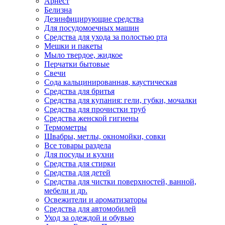
Арнест
Белизна
Дезинфицирующие средства
Для посудомоечных машин
Средства для ухода за полостью рта
Мешки и пакеты
Мыло твердое, жидкое
Перчатки бытовые
Свечи
Сода кальцинированная, каустическая
Средства для бритья
Средства для купания: гели, губки, мочалки
Средства для прочистки труб
Средства женской гигиены
Термометры
Швабры, метлы, окномойки, совки
Все товары раздела
Для посуды и кухни
Средства для стирки
Средства для детей
Средства для чистки поверхностей, ванной,
мебели и др.
Освежители и ароматизаторы
Средства для автомобилей
Уход за одеждой и обувью