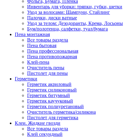
Фольга, Бумага, Пленка
Инвентарь для уборки: тряпки, губки, щетки
Уход за волосами: Шампуни, Стайлинг
Палочки, диски ватные
Уход за телом: Дезодоранты, Крема, Лосьоны
Бум/полотенца, салфетки, туал/бумага
Пена монтажная
Все товары раздела
Пена бытовая
Пена профессиональная
Пена противопожарная
Клей-пена
Очиститель пены
Пистолет для пены
Герметики
Герметик акриловый
Герметик силиконовый
Герметик битумный
Герметик каучуковый
Герметик полиуретановый
Очиститель герметика/силикона
Пистолет для герметика
Клеи. Жидкие гвозди
Все товары раздела
Клей секундный