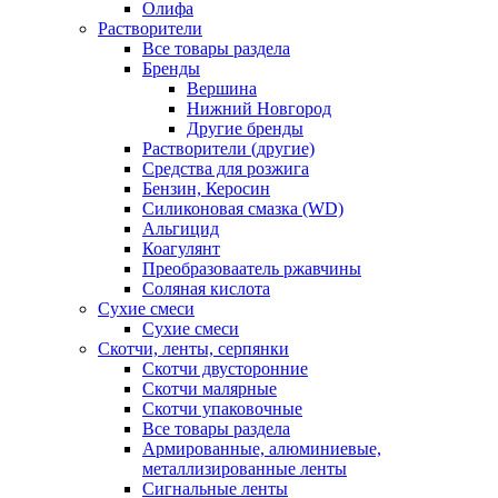
Олифа
Растворители
Все товары раздела
Бренды
Вершина
Нижний Новгород
Другие бренды
Растворители (другие)
Средства для розжига
Бензин, Керосин
Силиконовая смазка (WD)
Альгицид
Коагулянт
Преобразоваатель ржавчины
Соляная кислота
Сухие смеси
Сухие смеси
Скотчи, ленты, серпянки
Скотчи двусторонние
Скотчи малярные
Скотчи упаковочные
Все товары раздела
Армированные, алюминиевые,
металлизированные ленты
Сигнальные ленты