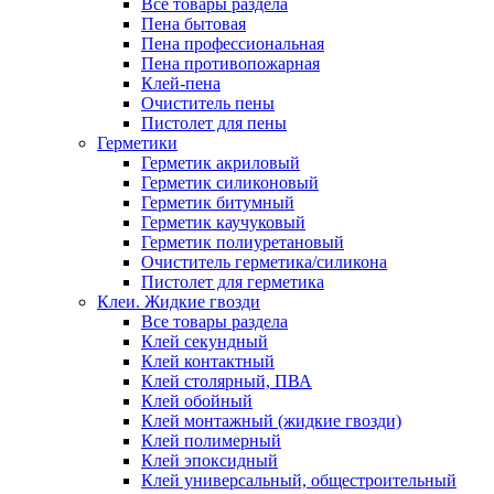
Все товары раздела
Пена бытовая
Пена профессиональная
Пена противопожарная
Клей-пена
Очиститель пены
Пистолет для пены
Герметики
Герметик акриловый
Герметик силиконовый
Герметик битумный
Герметик каучуковый
Герметик полиуретановый
Очиститель герметика/силикона
Пистолет для герметика
Клеи. Жидкие гвозди
Все товары раздела
Клей секундный
Клей контактный
Клей столярный, ПВА
Клей обойный
Клей монтажный (жидкие гвозди)
Клей полимерный
Клей эпоксидный
Клей универсальный, общестроительный