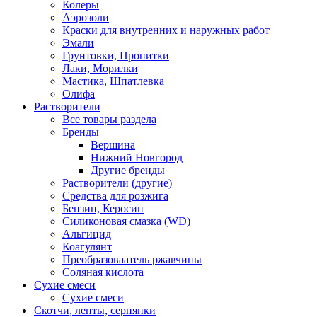
Колеры
Аэрозоли
Краски для внутренних и наружных работ
Эмали
Грунтовки, Пропитки
Лаки, Морилки
Мастика, Шпатлевка
Олифа
Растворители
Все товары раздела
Бренды
Вершина
Нижний Новгород
Другие бренды
Растворители (другие)
Средства для розжига
Бензин, Керосин
Силиконовая смазка (WD)
Альгицид
Коагулянт
Преобразоваатель ржавчины
Соляная кислота
Сухие смеси
Сухие смеси
Скотчи, ленты, серпянки