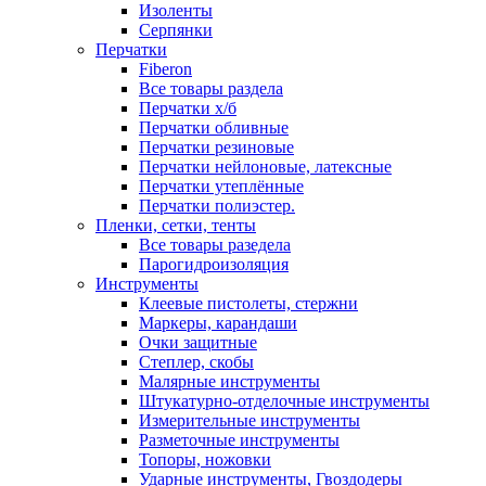
Изоленты
Серпянки
Перчатки
Fiberon
Все товары раздела
Перчатки х/б
Перчатки обливные
Перчатки резиновые
Перчатки нейлоновые, латексные
Перчатки утеплённые
Перчатки полиэстер.
Пленки, сетки, тенты
Все товары разедела
Парогидроизоляция
Инструменты
Клеевые пистолеты, стержни
Маркеры, карандаши
Очки защитные
Степлер, скобы
Малярные инструменты
Штукатурно-отделочные инструменты
Измерительные инструменты
Разметочные инструменты
Топоры, ножовки
Ударные инструменты, Гвоздодеры