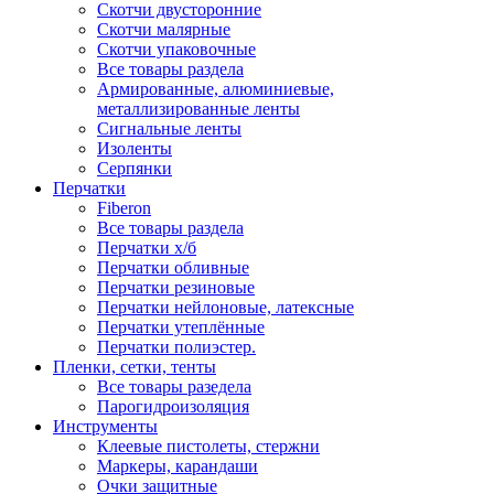
Скотчи двусторонние
Скотчи малярные
Скотчи упаковочные
Все товары раздела
Армированные, алюминиевые,
металлизированные ленты
Сигнальные ленты
Изоленты
Серпянки
Перчатки
Fiberon
Все товары раздела
Перчатки х/б
Перчатки обливные
Перчатки резиновые
Перчатки нейлоновые, латексные
Перчатки утеплённые
Перчатки полиэстер.
Пленки, сетки, тенты
Все товары разедела
Парогидроизоляция
Инструменты
Клеевые пистолеты, стержни
Маркеры, карандаши
Очки защитные