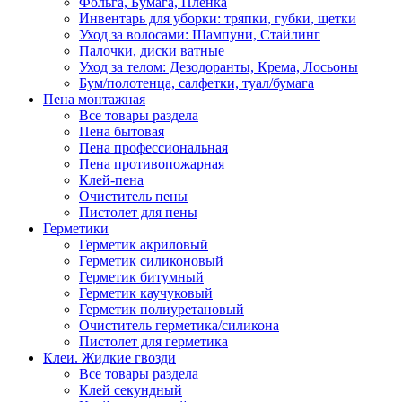
Фольга, Бумага, Пленка
Инвентарь для уборки: тряпки, губки, щетки
Уход за волосами: Шампуни, Стайлинг
Палочки, диски ватные
Уход за телом: Дезодоранты, Крема, Лосьоны
Бум/полотенца, салфетки, туал/бумага
Пена монтажная
Все товары раздела
Пена бытовая
Пена профессиональная
Пена противопожарная
Клей-пена
Очиститель пены
Пистолет для пены
Герметики
Герметик акриловый
Герметик силиконовый
Герметик битумный
Герметик каучуковый
Герметик полиуретановый
Очиститель герметика/силикона
Пистолет для герметика
Клеи. Жидкие гвозди
Все товары раздела
Клей секундный