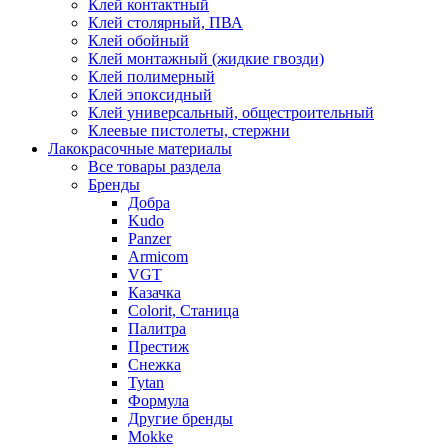
Клей контактный
Клей столярный, ПВА
Клей обойный
Клей монтажный (жидкие гвозди)
Клей полимерный
Клей эпоксидный
Клей универсальный, общестроительный
Клеевые пистолеты, стержни
Лакокрасочные материалы
Все товары раздела
Бренды
Добра
Kudo
Panzer
Armicom
VGT
Казачка
Colorit, Станица
Палитра
Престиж
Снежка
Tytan
Формула
Другие бренды
Mokke