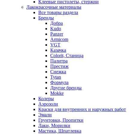
Клеевые пистолеты, стержни
Лакокрасочные материалы
Все товары раздела
Бренды
Добра
Kudo
Panzer
Armicom
VGT
Казачка
Colorit, Станица
Палитра
Престиж
Снежка
Tytan
Формула
Другие бренды
Mokke
Колеры
Аэрозоли
Краски для внутренних и наружных работ
Эмали
Грунтовки, Пропитки
Лаки, Морилки
Мастика, Шпатлевка