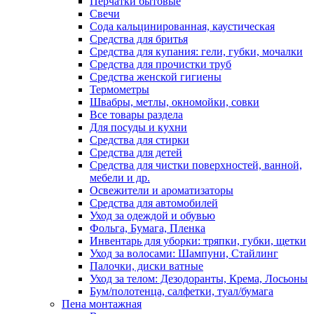
Перчатки бытовые
Свечи
Сода кальцинированная, каустическая
Средства для бритья
Средства для купания: гели, губки, мочалки
Средства для прочистки труб
Средства женской гигиены
Термометры
Швабры, метлы, окномойки, совки
Все товары раздела
Для посуды и кухни
Средства для стирки
Средства для детей
Средства для чистки поверхностей, ванной,
мебели и др.
Освежители и ароматизаторы
Средства для автомобилей
Уход за одеждой и обувью
Фольга, Бумага, Пленка
Инвентарь для уборки: тряпки, губки, щетки
Уход за волосами: Шампуни, Стайлинг
Палочки, диски ватные
Уход за телом: Дезодоранты, Крема, Лосьоны
Бум/полотенца, салфетки, туал/бумага
Пена монтажная