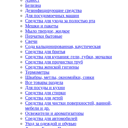
Арнест
Белизна
Дезинфицирующие средства
Для посудомоечных машин
Средства для ухода за полостью рта
Мешки и пакеты
Мыло твердое, жидкое
Перчатки бытовые
Свечи
Сода кальцинированная, каустическая
Средства для бритья
Средства для купания: гели, губки, мочалки
Средства для прочистки труб
Средства женской гигиены
Термометры
Швабры, метлы, окномойки, совки
Все товары раздела
Для посуды и кухни
Средства для стирки
Средства для детей
Средства для чистки поверхностей, ванной,
мебели и др.
Освежители и ароматизаторы
Средства для автомобилей
Уход за одеждой и обувью