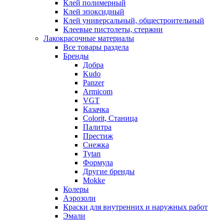
Клей полимерный
Клей эпоксидный
Клей универсальный, общестроительный
Клеевые пистолеты, стержни
Лакокрасочные материалы
Все товары раздела
Бренды
Добра
Kudo
Panzer
Armicom
VGT
Казачка
Colorit, Станица
Палитра
Престиж
Снежка
Tytan
Формула
Другие бренды
Mokke
Колеры
Аэрозоли
Краски для внутренних и наружных работ
Эмали