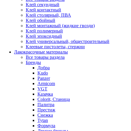
Клей секундный
Клей контактный
Клей столярный, ПВА
Клей обойный
Клей монтажный (жидкие гвозди)
Клей полимерный
Клей эпоксидный
Клей универсальный, общестроительный
Клеевые пистолеты, стержни
Лакокрасочные материалы
Все товары раздела
Бренды
Добра
Kudo
Panzer
Armicom
VGT
Казачка
Colorit, Станица
Палитра
Престиж
Снежка
Tytan
Формула
Другие бренды