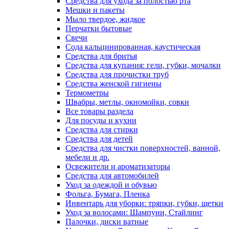
Средства для ухода за полостью рта
Мешки и пакеты
Мыло твердое, жидкое
Перчатки бытовые
Свечи
Сода кальцинированная, каустическая
Средства для бритья
Средства для купания: гели, губки, мочалки
Средства для прочистки труб
Средства женской гигиены
Термометры
Швабры, метлы, окномойки, совки
Все товары раздела
Для посуды и кухни
Средства для стирки
Средства для детей
Средства для чистки поверхностей, ванной,
мебели и др.
Освежители и ароматизаторы
Средства для автомобилей
Уход за одеждой и обувью
Фольга, Бумага, Пленка
Инвентарь для уборки: тряпки, губки, щетки
Уход за волосами: Шампуни, Стайлинг
Палочки, диски ватные