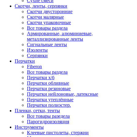
Сухие смеси
Скотчи, ленты, серпянки
Скотчи двусторонние
Скотчи малярные
Скотчи упаковочные
Все товары раздела
Армированные, алюминиевые,
металлизированные ленты
Сигнальные ленты
Изоленты
Серпянки
Перчатки
Fiberon
Все товары раздела
Перчатки х/б
Перчатки обливные
Перчатки резиновые
Перчатки нейлоновые, латексные
Перчатки утеплённые
Перчатки полиэстер.
Пленки, сетки, тенты
Все товары разедела
Парогидроизоляция
Инструменты
Клеевые пистолеты, стержни