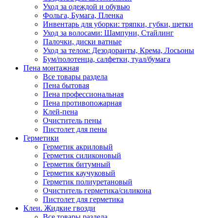
Уход за одеждой и обувью
Фольга, Бумага, Пленка
Инвентарь для уборки: тряпки, губки, щетки
Уход за волосами: Шампуни, Стайлинг
Палочки, диски ватные
Уход за телом: Дезодоранты, Крема, Лосьоны
Бум/полотенца, салфетки, туал/бумага
Пена монтажная
Все товары раздела
Пена бытовая
Пена профессиональная
Пена противопожарная
Клей-пена
Очиститель пены
Пистолет для пены
Герметики
Герметик акриловый
Герметик силиконовый
Герметик битумный
Герметик каучуковый
Герметик полиуретановый
Очиститель герметика/силикона
Пистолет для герметика
Клеи. Жидкие гвозди
Все товары раздела