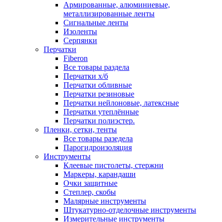
Армированные, алюминиевые,
металлизированные ленты
Сигнальные ленты
Изоленты
Серпянки
Перчатки
Fiberon
Все товары раздела
Перчатки х/б
Перчатки обливные
Перчатки резиновые
Перчатки нейлоновые, латексные
Перчатки утеплённые
Перчатки полиэстер.
Пленки, сетки, тенты
Все товары разедела
Парогидроизоляция
Инструменты
Клеевые пистолеты, стержни
Маркеры, карандаши
Очки защитные
Степлер, скобы
Малярные инструменты
Штукатурно-отделочные инструменты
Измерительные инструменты