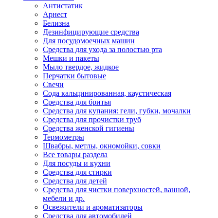
Антистатик
Арнест
Белизна
Дезинфицирующие средства
Для посудомоечных машин
Средства для ухода за полостью рта
Мешки и пакеты
Мыло твердое, жидкое
Перчатки бытовые
Свечи
Сода кальцинированная, каустическая
Средства для бритья
Средства для купания: гели, губки, мочалки
Средства для прочистки труб
Средства женской гигиены
Термометры
Швабры, метлы, окномойки, совки
Все товары раздела
Для посуды и кухни
Средства для стирки
Средства для детей
Средства для чистки поверхностей, ванной,
мебели и др.
Освежители и ароматизаторы
Средства для автомобилей