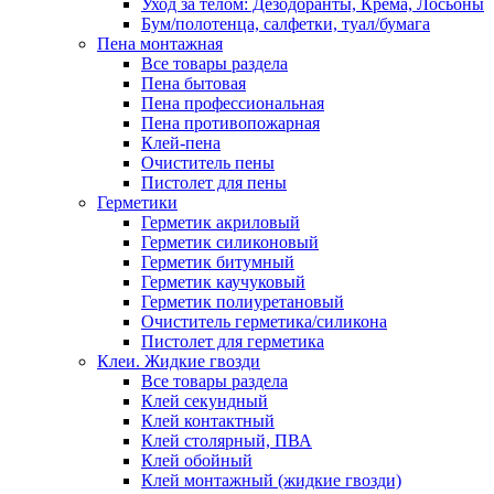
Уход за телом: Дезодоранты, Крема, Лосьоны
Бум/полотенца, салфетки, туал/бумага
Пена монтажная
Все товары раздела
Пена бытовая
Пена профессиональная
Пена противопожарная
Клей-пена
Очиститель пены
Пистолет для пены
Герметики
Герметик акриловый
Герметик силиконовый
Герметик битумный
Герметик каучуковый
Герметик полиуретановый
Очиститель герметика/силикона
Пистолет для герметика
Клеи. Жидкие гвозди
Все товары раздела
Клей секундный
Клей контактный
Клей столярный, ПВА
Клей обойный
Клей монтажный (жидкие гвозди)