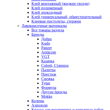
Клей монтажный (жидкие гвозди)
Клей полимерный
Клей эпоксидный
Клей универсальный, общестроительный
Клеевые пистолеты, стержни
Лакокрасочные материалы
Все товары раздела
Бренды
Добра
Kudo
Panzer
Armicom
VGT
Казачка
Colorit, Станица
Палитра
Престиж
Снежка
Tytan
Формула
Другие бренды
Mokke
Колеры
Аэрозоли
Краски для внутренних и наружных работ