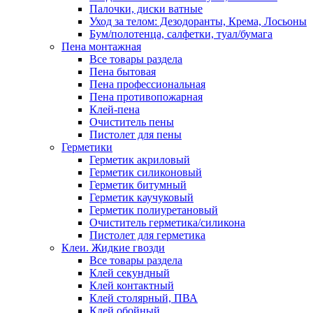
Палочки, диски ватные
Уход за телом: Дезодоранты, Крема, Лосьоны
Бум/полотенца, салфетки, туал/бумага
Пена монтажная
Все товары раздела
Пена бытовая
Пена профессиональная
Пена противопожарная
Клей-пена
Очиститель пены
Пистолет для пены
Герметики
Герметик акриловый
Герметик силиконовый
Герметик битумный
Герметик каучуковый
Герметик полиуретановый
Очиститель герметика/силикона
Пистолет для герметика
Клеи. Жидкие гвозди
Все товары раздела
Клей секундный
Клей контактный
Клей столярный, ПВА
Клей обойный