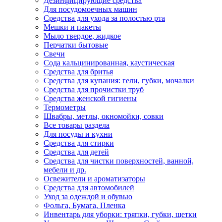
Дезинфицирующие средства
Для посудомоечных машин
Средства для ухода за полостью рта
Мешки и пакеты
Мыло твердое, жидкое
Перчатки бытовые
Свечи
Сода кальцинированная, каустическая
Средства для бритья
Средства для купания: гели, губки, мочалки
Средства для прочистки труб
Средства женской гигиены
Термометры
Швабры, метлы, окномойки, совки
Все товары раздела
Для посуды и кухни
Средства для стирки
Средства для детей
Средства для чистки поверхностей, ванной,
мебели и др.
Освежители и ароматизаторы
Средства для автомобилей
Уход за одеждой и обувью
Фольга, Бумага, Пленка
Инвентарь для уборки: тряпки, губки, щетки