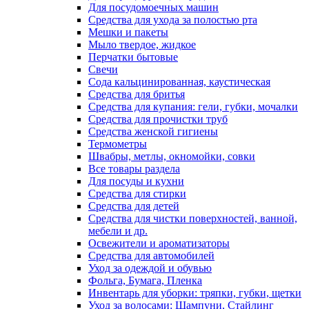
Для посудомоечных машин
Средства для ухода за полостью рта
Мешки и пакеты
Мыло твердое, жидкое
Перчатки бытовые
Свечи
Сода кальцинированная, каустическая
Средства для бритья
Средства для купания: гели, губки, мочалки
Средства для прочистки труб
Средства женской гигиены
Термометры
Швабры, метлы, окномойки, совки
Все товары раздела
Для посуды и кухни
Средства для стирки
Средства для детей
Средства для чистки поверхностей, ванной,
мебели и др.
Освежители и ароматизаторы
Средства для автомобилей
Уход за одеждой и обувью
Фольга, Бумага, Пленка
Инвентарь для уборки: тряпки, губки, щетки
Уход за волосами: Шампуни, Стайлинг