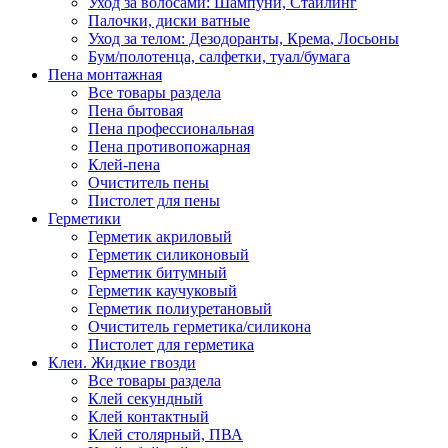
Уход за волосами: Шампуни, Стайлинг
Палочки, диски ватные
Уход за телом: Дезодоранты, Крема, Лосьоны
Бум/полотенца, салфетки, туал/бумага
Пена монтажная
Все товары раздела
Пена бытовая
Пена профессиональная
Пена противопожарная
Клей-пена
Очиститель пены
Пистолет для пены
Герметики
Герметик акриловый
Герметик силиконовый
Герметик битумный
Герметик каучуковый
Герметик полиуретановый
Очиститель герметика/силикона
Пистолет для герметика
Клеи. Жидкие гвозди
Все товары раздела
Клей секундный
Клей контактный
Клей столярный, ПВА