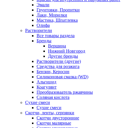
Эмали
Грунтовки, Пропитки
Лаки, Морилки
Мастика, Шпатлевка
Олифа
Растворители
Все товары раздела
Бренды
Вершина
Нижний Новгород
Другие бренды
Растворители (другие)
Средства для розжига
Бензин, Керосин
Силиконовая смазка (WD)
Альгицид
Коагулянт
Преобразоваатель ржавчины
Соляная кислота
Сухие смеси
Сухие смеси
Скотчи, ленты, серпянки
Скотчи двусторонние
Скотчи малярные