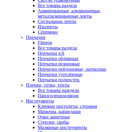
Скотчи упаковочные
Все товары раздела
Армированные, алюминиевые,
металлизированные ленты
Сигнальные ленты
Изоленты
Серпянки
Перчатки
Fiberon
Все товары раздела
Перчатки х/б
Перчатки обливные
Перчатки резиновые
Перчатки нейлоновые, латексные
Перчатки утеплённые
Перчатки полиэстер.
Пленки, сетки, тенты
Все товары разедела
Парогидроизоляция
Инструменты
Клеевые пистолеты, стержни
Маркеры, карандаши
Очки защитные
Степлер, скобы
Малярные инструменты