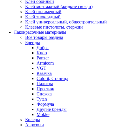
Клей обойный
Клей монтажный (жидкие гвозди)
Клей полимерный
Клей эпоксидный
Клей универсальный, общестроительный
Клеевые пистолеты, стержни
Лакокрасочные материалы
Все товары раздела
Бренды
Добра
Kudo
Panzer
Armicom
VGT
Казачка
Colorit, Станица
Палитра
Престиж
Снежка
Tytan
Формула
Другие бренды
Mokke
Колеры
Аэрозоли