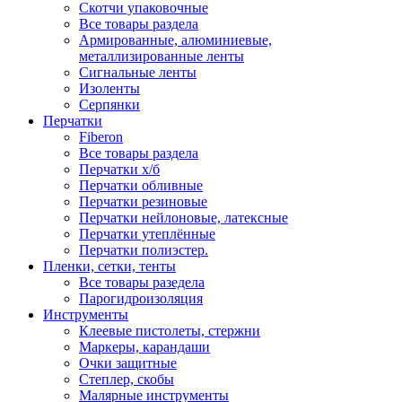
Скотчи упаковочные
Все товары раздела
Армированные, алюминиевые,
металлизированные ленты
Сигнальные ленты
Изоленты
Серпянки
Перчатки
Fiberon
Все товары раздела
Перчатки х/б
Перчатки обливные
Перчатки резиновые
Перчатки нейлоновые, латексные
Перчатки утеплённые
Перчатки полиэстер.
Пленки, сетки, тенты
Все товары разедела
Парогидроизоляция
Инструменты
Клеевые пистолеты, стержни
Маркеры, карандаши
Очки защитные
Степлер, скобы
Малярные инструменты