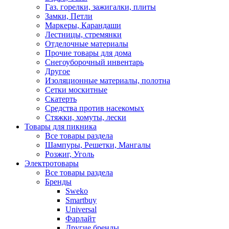
Газ. горелки, зажигалки, плиты
Замки, Петли
Маркеры, Карандаши
Лестницы, стремянки
Отделочные материалы
Прочие товары для дома
Снегоуборочный инвентарь
Другое
Изоляционные материалы, полотна
Сетки москитные
Скатерть
Средства против насекомых
Стяжки, хомуты, лески
Товары для пикника
Все товары раздела
Шампуры, Решетки, Мангалы
Розжиг, Уголь
Электротовары
Все товары раздела
Бренды
Sweko
Smartbuy
Universal
Фарлайт
Другие бренды