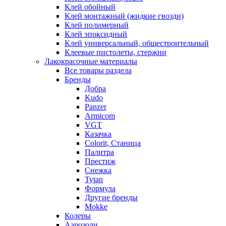
Клей обойный
Клей монтажный (жидкие гвозди)
Клей полимерный
Клей эпоксидный
Клей универсальный, общестроительный
Клеевые пистолеты, стержни
Лакокрасочные материалы
Все товары раздела
Бренды
Добра
Kudo
Panzer
Armicom
VGT
Казачка
Colorit, Станица
Палитра
Престиж
Снежка
Tytan
Формула
Другие бренды
Mokke
Колеры
Аэрозоли