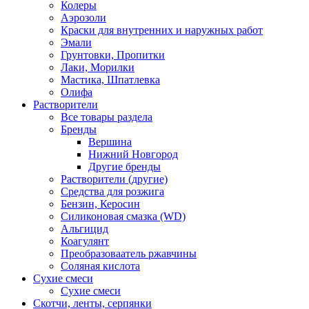
Колеры
Аэрозоли
Краски для внутренних и наружных работ
Эмали
Грунтовки, Пропитки
Лаки, Морилки
Мастика, Шпатлевка
Олифа
Растворители
Все товары раздела
Бренды
Вершина
Нижний Новгород
Другие бренды
Растворители (другие)
Средства для розжига
Бензин, Керосин
Силиконовая смазка (WD)
Альгицид
Коагулянт
Преобразоваатель ржавчины
Соляная кислота
Сухие смеси
Сухие смеси
Скотчи, ленты, серпянки