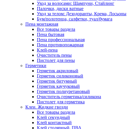
Уход за волосами: Шампуни, Стайлинг
Палочки, диски ватные
Уход за телом: Дезодоранты, Крема, Лосьоны
Бум/полотенца, салфетки, туал/бумага
Пена монтажная
Все товары раздела
Пена бытовая
Пена профессиональная
Пена противопожарная
Клей-пена
Очиститель пены
Пистолет для пены
Герметики
Герметик акриловый
Герметик силиконовый
Герметик битумный
Герметик каучуковый
Герметик полиуретановый
Очиститель герметика/силикона
Пистолет для герметика
Клеи. Жидкие гвозди
Все товары раздела
Клей секундный
Клей контактный
Клей столярный, ПВА