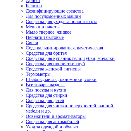
Арнест
Белизна
Дезинфицирующие средства
Для посудомоечных машин
Средства для ухода за полостью рта
Мешки и пакеты
Мыло твердое, жидкое
Перчатки бытовые
Свечи
Сода кальцинированная, каустическая
Средства для бритья
Средства для купания: гели, губки, мочалки
Средства для прочистки труб
Средства женской гигиены
Термометры
Швабры, метлы, окномойки, совки
Все товары раздела
Для посуды и кухни
Средства для стирки
Средства для детей
Средства для чистки поверхностей, ванной,
мебели и др.
Освежители и ароматизаторы
Средства для автомобилей
Уход за одеждой и обувью