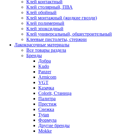
Клей контактный
Клей столярный, ПВА
Клей обойный
Клей монтажный (жидкие гвозди)
Клей полимерный
Клей эпоксидный
Клей универсальный, общестроительный
Клеевые пистолеты, стержни
Лакокрасочные материалы
Все товары раздела
Бренды
Добра
Kudo
Panzer
Armicom
VGT
Казачка
Colorit, Станица
Палитра
Престиж
Снежка
Tytan
Формула
Другие бренды
Mokke