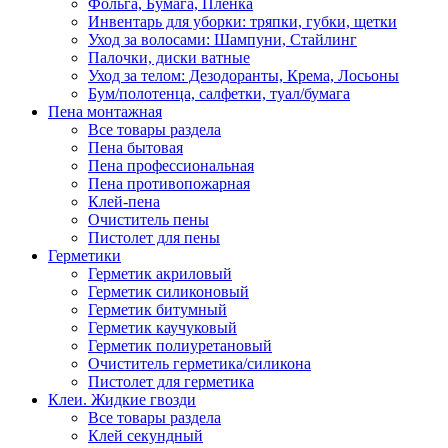
Фольга, Бумага, Пленка
Инвентарь для уборки: тряпки, губки, щетки
Уход за волосами: Шампуни, Стайлинг
Палочки, диски ватные
Уход за телом: Дезодоранты, Крема, Лосьоны
Бум/полотенца, салфетки, туал/бумага
Пена монтажная
Все товары раздела
Пена бытовая
Пена профессиональная
Пена противопожарная
Клей-пена
Очиститель пены
Пистолет для пены
Герметики
Герметик акриловый
Герметик силиконовый
Герметик битумный
Герметик каучуковый
Герметик полиуретановый
Очиститель герметика/силикона
Пистолет для герметика
Клеи. Жидкие гвозди
Все товары раздела
Клей секундный