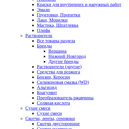
Краски для внутренних и наружных работ
Эмали
Грунтовки, Пропитки
Лаки, Морилки
Мастика, Шпатлевка
Олифа
Растворители
Все товары раздела
Бренды
Вершина
Нижний Новгород
Другие бренды
Растворители (другие)
Средства для розжига
Бензин, Керосин
Силиконовая смазка (WD)
Альгицид
Коагулянт
Преобразоваатель ржавчины
Соляная кислота
Сухие смеси
Сухие смеси
Скотчи, ленты, серпянки
Скотчи двусторонние
Скотчи малярные