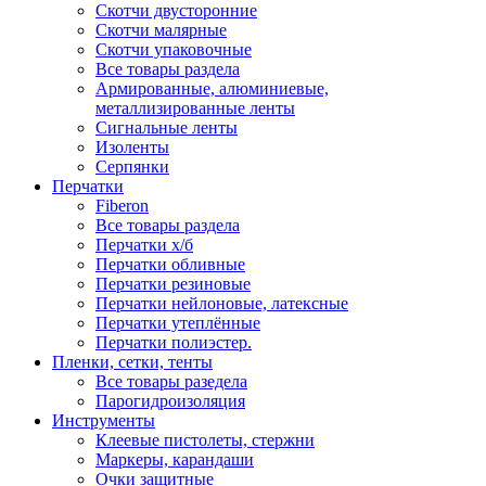
Скотчи двусторонние
Скотчи малярные
Скотчи упаковочные
Все товары раздела
Армированные, алюминиевые,
металлизированные ленты
Сигнальные ленты
Изоленты
Серпянки
Перчатки
Fiberon
Все товары раздела
Перчатки х/б
Перчатки обливные
Перчатки резиновые
Перчатки нейлоновые, латексные
Перчатки утеплённые
Перчатки полиэстер.
Пленки, сетки, тенты
Все товары разедела
Парогидроизоляция
Инструменты
Клеевые пистолеты, стержни
Маркеры, карандаши
Очки защитные