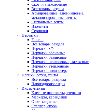
Скотчи упаковочные
Все товары раздела
Армированные, алюминиевые,
металлизированные ленты
Сигнальные ленты
Изоленты
Серпянки
Перчатки
Fiberon
Все товары раздела
Перчатки х/б
Перчатки обливные
Перчатки резиновые
Перчатки нейлоновые, латексные
Перчатки утеплённые
Перчатки полиэстер.
Пленки, сетки, тенты
Все товары разедела
Парогидроизоляция
Инструменты
Клеевые пистолеты, стержни
Маркеры, карандаши
Очки защитные
Степлер, скобы