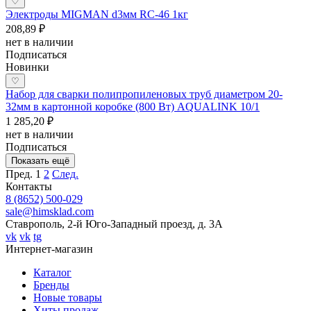
♡
Электроды MIGMAN d3мм RC-46 1кг
208,89 ₽
нет в наличии
Подписаться
Новинки
♡
Набор для сварки полипропиленовых труб диаметром 20-
32мм в картонной коробке (800 Вт) AQUALINK 10/1
1 285,20 ₽
нет в наличии
Подписаться
Показать ещё
Пред.
1
2
След.
Контакты
8 (8652) 500-029
sale@himsklad.com
Ставрополь, 2-й Юго-Западный проезд, д. 3А
vk
vk
tg
Интернет-магазин
Каталог
Бренды
Новые товары
Хиты продаж