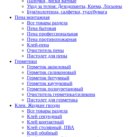
Палочки, диски ватные
Уход за телом: Дезодоранты, Крема, Лосьоны
Бум/полотенца, салфетки, туал/бумага
Пена монтажная
Все товары раздела
Пена бытовая
Пена профессиональная
Пена противопожарная
Клей-пена
Очиститель пены
Пистолет для пены
Герметики
Герметик акриловый
Герметик силиконовый
Герметик битумный
Герметик каучуковый
Герметик полиуретановый
Очиститель герметика/силикона
Пистолет для герметика
Клеи. Жидкие гвозди
Все товары раздела
Клей секундный
Клей контактный
Клей столярный, ПВА
Клей обойный