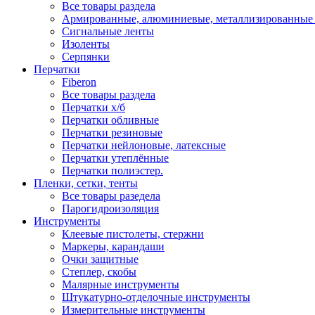
Все товары раздела
Армированные, алюминиевые, металлизированные
Сигнальные ленты
Изоленты
Серпянки
Перчатки
Fiberon
Все товары раздела
Перчатки х/б
Перчатки обливные
Перчатки резиновые
Перчатки нейлоновые, латексные
Перчатки утеплённые
Перчатки полиэстер.
Пленки, сетки, тенты
Все товары разедела
Парогидроизоляция
Инструменты
Клеевые пистолеты, стержни
Маркеры, карандаши
Очки защитные
Степлер, скобы
Малярные инструменты
Штукатурно-отделочные инструменты
Измерительные инструменты