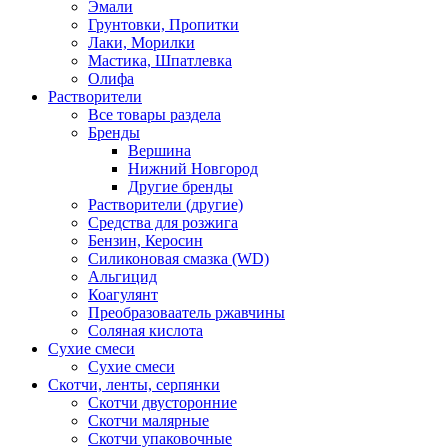
Эмали
Грунтовки, Пропитки
Лаки, Морилки
Мастика, Шпатлевка
Олифа
Растворители
Все товары раздела
Бренды
Вершина
Нижний Новгород
Другие бренды
Растворители (другие)
Средства для розжига
Бензин, Керосин
Силиконовая смазка (WD)
Альгицид
Коагулянт
Преобразоваатель ржавчины
Соляная кислота
Сухие смеси
Сухие смеси
Скотчи, ленты, серпянки
Скотчи двусторонние
Скотчи малярные
Скотчи упаковочные