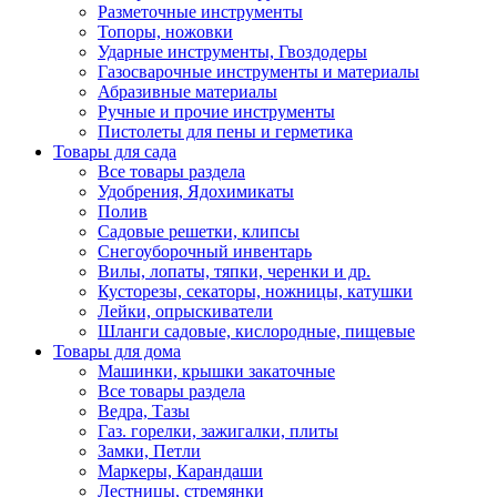
Разметочные инструменты
Топоры, ножовки
Ударные инструменты, Гвоздодеры
Газосварочные инструменты и материалы
Абразивные материалы
Ручные и прочие инструменты
Пистолеты для пены и герметика
Товары для сада
Все товары раздела
Удобрения, Ядохимикаты
Полив
Садовые решетки, клипсы
Снегоуборочный инвентарь
Вилы, лопаты, тяпки, черенки и др.
Кусторезы, секаторы, ножницы, катушки
Лейки, опрыскиватели
Шланги садовые, кислородные, пищевые
Товары для дома
Машинки, крышки закаточные
Все товары раздела
Ведра, Тазы
Газ. горелки, зажигалки, плиты
Замки, Петли
Маркеры, Карандаши
Лестницы, стремянки