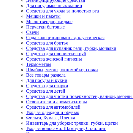
Дезинфицирующие средства
Для посудомоечных машин
Средства для ухода за полостью рта
Мешки и пакеты
Мыло твердое, жидкое
Перчатки бытовые
Свечи
Сода кальцинированная, каустическая
Средства для бритья
Средства для купания: гели, губки, мочалки
Средства для прочистки труб
Средства женской гигиены
Термометры
Швабры, метлы, окномойки, совки
Все товары раздела
Для посуды и кухни
Средства для стирки
Средства для детей
Средства для чистки поверхностей, ванной, мебели 
Освежители и ароматизаторы
Средства для автомобилей
Уход за одеждой и обувью
Фольга, Бумага, Пленка
Инвентарь для уборки: тряпки, губки, щетки
Уход за волосами: Шампуни, Стайлинг