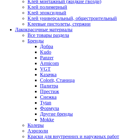
Клей монтажный (жидкие гвозди)
Клей полимерный
Клей эпоксидный
Клей универсальный, общестроительный
Клеевые пистолеты, стержни
Лакокрасочные материалы
Все товары раздела
Бренды
Добра
Kudo
Panzer
Armicom
VGT
Казачка
Colorit, Станица
Палитра
Престиж
Снежка
Tytan
Формула
Другие бренды
Mokke
Колеры
Аэрозоли
Краски для внутренних и наружных работ