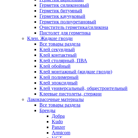
Герметик силиконовый
Герметик битумный
Герметик каучуковый
Герметик полиуретановый
Очиститель герметика/силикона
Пистолет для герметика
Клеи. Жидкие гвозди
Все товары раздела
Клей секундный
Клей контактный
Клей столярный, ПВА
Клей обойный
Клей монтажный (жидкие гвозди)
Клей полимерный
Клей эпоксидный
Клей универсальный, общестроительный
Клеевые пистолеты, стержни
Лакокрасочные материалы
Все товары раздела
Бренды
Добра
Kudo
Panzer
Armicom