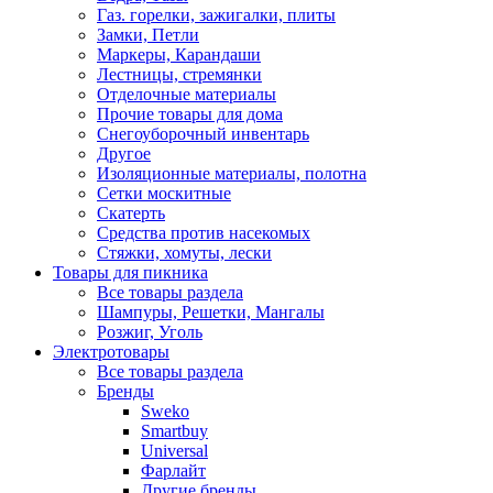
Газ. горелки, зажигалки, плиты
Замки, Петли
Маркеры, Карандаши
Лестницы, стремянки
Отделочные материалы
Прочие товары для дома
Снегоуборочный инвентарь
Другое
Изоляционные материалы, полотна
Сетки москитные
Скатерть
Средства против насекомых
Стяжки, хомуты, лески
Товары для пикника
Все товары раздела
Шампуры, Решетки, Мангалы
Розжиг, Уголь
Электротовары
Все товары раздела
Бренды
Sweko
Smartbuy
Universal
Фарлайт
Другие бренды