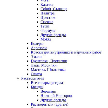
VGT
Казачка
Colorit, Станица
Палитра
Престиж
Снежка
Tytan
Формула
Другие бренды
Mokke
Колеры
Аэрозоли
Краски для внутренних и наружных работ
Эмали
Грунтовки, Пропитки
Лаки, Морилки
Мастика, Шпатлевка
Олифа
Растворители
Все товары раздела
Бренды
Вершина
Нижний Новгород
Другие бренды
Растворители (другие)