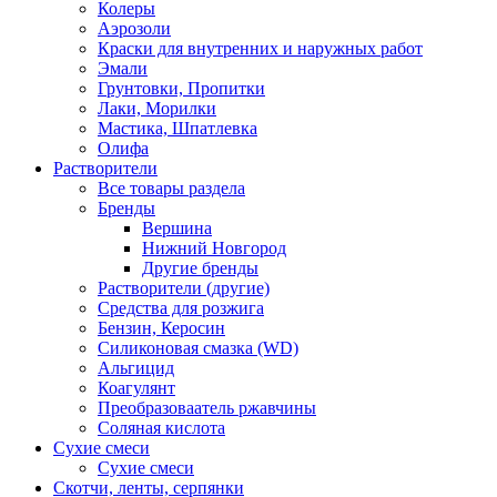
Колеры
Аэрозоли
Краски для внутренних и наружных работ
Эмали
Грунтовки, Пропитки
Лаки, Морилки
Мастика, Шпатлевка
Олифа
Растворители
Все товары раздела
Бренды
Вершина
Нижний Новгород
Другие бренды
Растворители (другие)
Средства для розжига
Бензин, Керосин
Силиконовая смазка (WD)
Альгицид
Коагулянт
Преобразоваатель ржавчины
Соляная кислота
Сухие смеси
Сухие смеси
Скотчи, ленты, серпянки