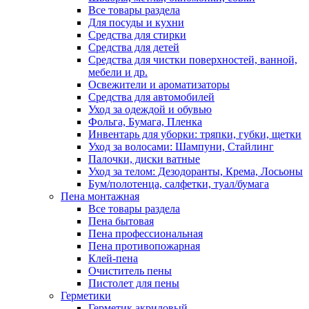
Все товары раздела
Для посуды и кухни
Средства для стирки
Средства для детей
Средства для чистки поверхностей, ванной,
мебели и др.
Освежители и ароматизаторы
Средства для автомобилей
Уход за одеждой и обувью
Фольга, Бумага, Пленка
Инвентарь для уборки: тряпки, губки, щетки
Уход за волосами: Шампуни, Стайлинг
Палочки, диски ватные
Уход за телом: Дезодоранты, Крема, Лосьоны
Бум/полотенца, салфетки, туал/бумага
Пена монтажная
Все товары раздела
Пена бытовая
Пена профессиональная
Пена противопожарная
Клей-пена
Очиститель пены
Пистолет для пены
Герметики
Герметик акриловый