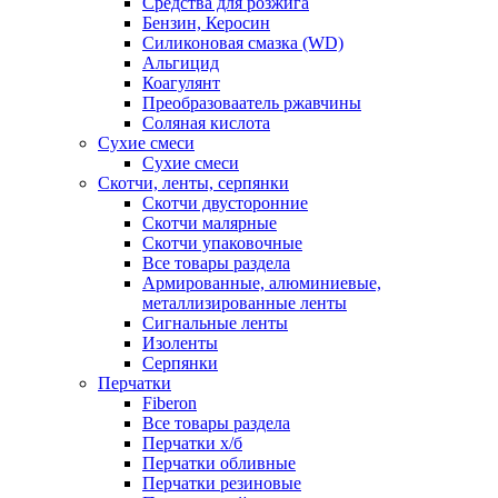
Средства для розжига
Бензин, Керосин
Силиконовая смазка (WD)
Альгицид
Коагулянт
Преобразоваатель ржавчины
Соляная кислота
Сухие смеси
Сухие смеси
Скотчи, ленты, серпянки
Скотчи двусторонние
Скотчи малярные
Скотчи упаковочные
Все товары раздела
Армированные, алюминиевые,
металлизированные ленты
Сигнальные ленты
Изоленты
Серпянки
Перчатки
Fiberon
Все товары раздела
Перчатки х/б
Перчатки обливные
Перчатки резиновые