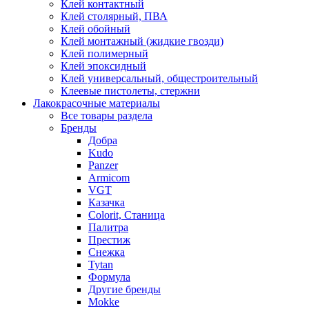
Клей контактный
Клей столярный, ПВА
Клей обойный
Клей монтажный (жидкие гвозди)
Клей полимерный
Клей эпоксидный
Клей универсальный, общестроительный
Клеевые пистолеты, стержни
Лакокрасочные материалы
Все товары раздела
Бренды
Добра
Kudo
Panzer
Armicom
VGT
Казачка
Colorit, Станица
Палитра
Престиж
Снежка
Tytan
Формула
Другие бренды
Mokke