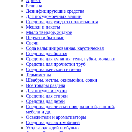
Арнест
Белизна
Дезинфицирующие средства
Для посудомоечных машин
Средства для ухода за полостью рта
Мешки и пакеты
Мыло твердое, жидкое
Перчатки бытовые
Свечи
Сода кальцинированная, каустическая
Средства для бритья
Средства для купания: гели, губки, мочалки
Средства для прочистки труб
Средства женской гигиены
Термометры
Швабры, метлы, окномойки, совки
Все товары раздела
Для посуды и кухни
Средства для стирки
Средства для детей
Средства для чистки поверхностей, ванной,
мебели и др.
Освежители и ароматизаторы
Средства для автомобилей
Уход за одеждой и обувью