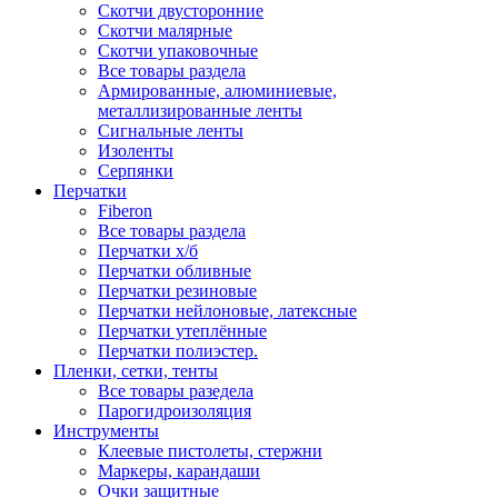
Скотчи двусторонние
Скотчи малярные
Скотчи упаковочные
Все товары раздела
Армированные, алюминиевые,
металлизированные ленты
Сигнальные ленты
Изоленты
Серпянки
Перчатки
Fiberon
Все товары раздела
Перчатки х/б
Перчатки обливные
Перчатки резиновые
Перчатки нейлоновые, латексные
Перчатки утеплённые
Перчатки полиэстер.
Пленки, сетки, тенты
Все товары разедела
Парогидроизоляция
Инструменты
Клеевые пистолеты, стержни
Маркеры, карандаши
Очки защитные