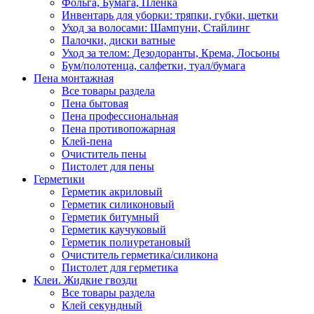
Фольга, Бумага, Пленка
Инвентарь для уборки: тряпки, губки, щетки
Уход за волосами: Шампуни, Стайлинг
Палочки, диски ватные
Уход за телом: Дезодоранты, Крема, Лосьоны
Бум/полотенца, салфетки, туал/бумага
Пена монтажная
Все товары раздела
Пена бытовая
Пена профессиональная
Пена противопожарная
Клей-пена
Очиститель пены
Пистолет для пены
Герметики
Герметик акриловый
Герметик силиконовый
Герметик битумный
Герметик каучуковый
Герметик полиуретановый
Очиститель герметика/силикона
Пистолет для герметика
Клеи. Жидкие гвозди
Все товары раздела
Клей секундный