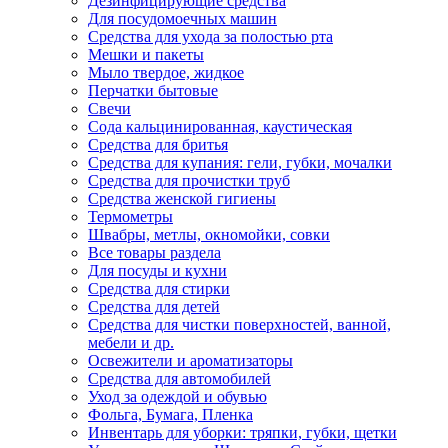
Дезинфицирующие средства
Для посудомоечных машин
Средства для ухода за полостью рта
Мешки и пакеты
Мыло твердое, жидкое
Перчатки бытовые
Свечи
Сода кальцинированная, каустическая
Средства для бритья
Средства для купания: гели, губки, мочалки
Средства для прочистки труб
Средства женской гигиены
Термометры
Швабры, метлы, окномойки, совки
Все товары раздела
Для посуды и кухни
Средства для стирки
Средства для детей
Средства для чистки поверхностей, ванной,
мебели и др.
Освежители и ароматизаторы
Средства для автомобилей
Уход за одеждой и обувью
Фольга, Бумага, Пленка
Инвентарь для уборки: тряпки, губки, щетки