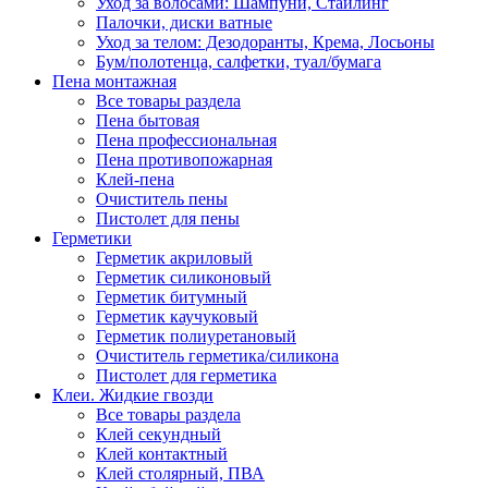
Уход за волосами: Шампуни, Стайлинг
Палочки, диски ватные
Уход за телом: Дезодоранты, Крема, Лосьоны
Бум/полотенца, салфетки, туал/бумага
Пена монтажная
Все товары раздела
Пена бытовая
Пена профессиональная
Пена противопожарная
Клей-пена
Очиститель пены
Пистолет для пены
Герметики
Герметик акриловый
Герметик силиконовый
Герметик битумный
Герметик каучуковый
Герметик полиуретановый
Очиститель герметика/силикона
Пистолет для герметика
Клеи. Жидкие гвозди
Все товары раздела
Клей секундный
Клей контактный
Клей столярный, ПВА