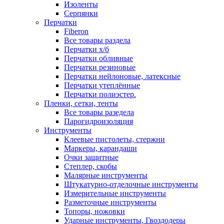
Изоленты
Серпянки
Перчатки
Fiberon
Все товары раздела
Перчатки х/б
Перчатки обливные
Перчатки резиновые
Перчатки нейлоновые, латексные
Перчатки утеплённые
Перчатки полиэстер.
Пленки, сетки, тенты
Все товары разедела
Парогидроизоляция
Инструменты
Клеевые пистолеты, стержни
Маркеры, карандаши
Очки защитные
Степлер, скобы
Малярные инструменты
Штукатурно-отделочные инструменты
Измерительные инструменты
Разметочные инструменты
Топоры, ножовки
Ударные инструменты, Гвоздодеры