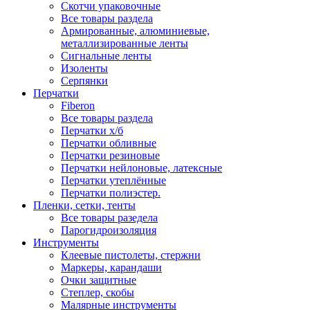
Скотчи упаковочные
Все товары раздела
Армированные, алюминиевые,
металлизированные ленты
Сигнальные ленты
Изоленты
Серпянки
Перчатки
Fiberon
Все товары раздела
Перчатки х/б
Перчатки обливные
Перчатки резиновые
Перчатки нейлоновые, латексные
Перчатки утеплённые
Перчатки полиэстер.
Пленки, сетки, тенты
Все товары разедела
Парогидроизоляция
Инструменты
Клеевые пистолеты, стержни
Маркеры, карандаши
Очки защитные
Степлер, скобы
Малярные инструменты