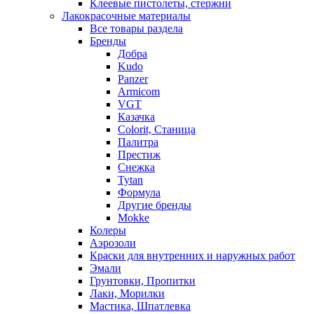
Клеевые пистолеты, стержни
Лакокрасочные материалы
Все товары раздела
Бренды
Добра
Kudo
Panzer
Armicom
VGT
Казачка
Colorit, Станица
Палитра
Престиж
Снежка
Tytan
Формула
Другие бренды
Mokke
Колеры
Аэрозоли
Краски для внутренних и наружных работ
Эмали
Грунтовки, Пропитки
Лаки, Морилки
Мастика, Шпатлевка