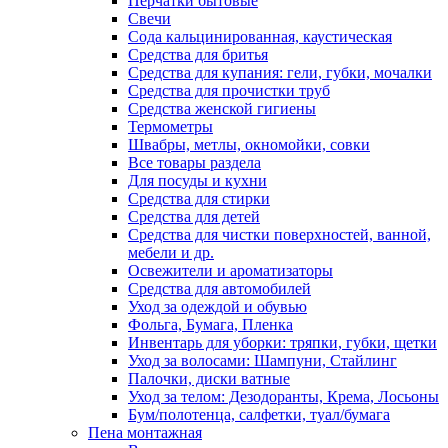
Перчатки бытовые
Свечи
Сода кальцинированная, каустическая
Средства для бритья
Средства для купания: гели, губки, мочалки
Средства для прочистки труб
Средства женской гигиены
Термометры
Швабры, метлы, окномойки, совки
Все товары раздела
Для посуды и кухни
Средства для стирки
Средства для детей
Средства для чистки поверхностей, ванной,
мебели и др.
Освежители и ароматизаторы
Средства для автомобилей
Уход за одеждой и обувью
Фольга, Бумага, Пленка
Инвентарь для уборки: тряпки, губки, щетки
Уход за волосами: Шампуни, Стайлинг
Палочки, диски ватные
Уход за телом: Дезодоранты, Крема, Лосьоны
Бум/полотенца, салфетки, туал/бумага
Пена монтажная