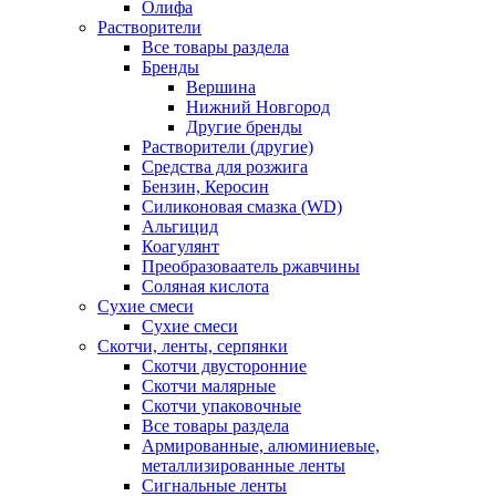
Олифа
Растворители
Все товары раздела
Бренды
Вершина
Нижний Новгород
Другие бренды
Растворители (другие)
Средства для розжига
Бензин, Керосин
Силиконовая смазка (WD)
Альгицид
Коагулянт
Преобразоваатель ржавчины
Соляная кислота
Сухие смеси
Сухие смеси
Скотчи, ленты, серпянки
Скотчи двусторонние
Скотчи малярные
Скотчи упаковочные
Все товары раздела
Армированные, алюминиевые,
металлизированные ленты
Сигнальные ленты