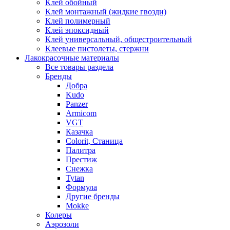
Клей обойный
Клей монтажный (жидкие гвозди)
Клей полимерный
Клей эпоксидный
Клей универсальный, общестроительный
Клеевые пистолеты, стержни
Лакокрасочные материалы
Все товары раздела
Бренды
Добра
Kudo
Panzer
Armicom
VGT
Казачка
Colorit, Станица
Палитра
Престиж
Снежка
Tytan
Формула
Другие бренды
Mokke
Колеры
Аэрозоли