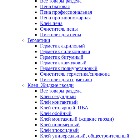
Все товары раздела
Пена бытовая
Пена профессиональная
Пена противопожарная
Клей-пена
Очиститель пены
Пистолет для пены
Герметики
Герметик акриловый
Герметик силиконовый
Герметик битумный
Герметик каучуковый
Герметик полиуретановый
Очиститель герметика/силикона
Пистолет для герметика
Клеи. Жидкие гвозди
Все товары раздела
Клей секундный
Клей контактный
Клей столярный, ПВА
Клей обойный
Клей монтажный (жидкие гвозди)
Клей полимерный
Клей эпоксидный
Клей универсальный, общестроительный