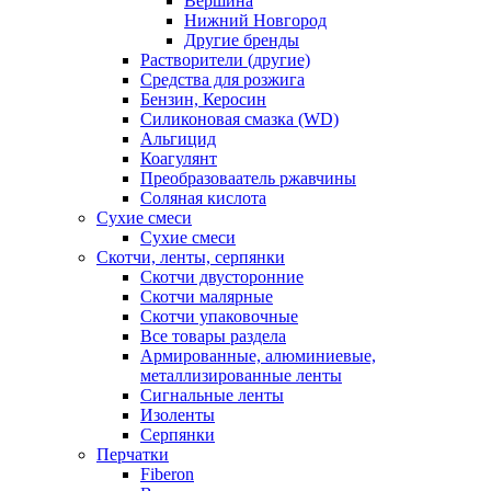
Вершина
Нижний Новгород
Другие бренды
Растворители (другие)
Средства для розжига
Бензин, Керосин
Силиконовая смазка (WD)
Альгицид
Коагулянт
Преобразоваатель ржавчины
Соляная кислота
Сухие смеси
Сухие смеси
Скотчи, ленты, серпянки
Скотчи двусторонние
Скотчи малярные
Скотчи упаковочные
Все товары раздела
Армированные, алюминиевые,
металлизированные ленты
Сигнальные ленты
Изоленты
Серпянки
Перчатки
Fiberon