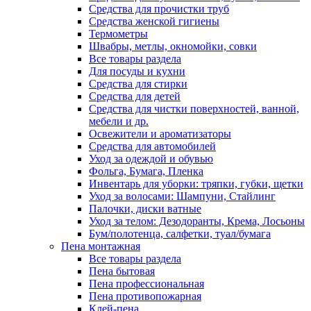
Средства для прочистки труб
Средства женской гигиены
Термометры
Швабры, метлы, окномойки, совки
Все товары раздела
Для посуды и кухни
Средства для стирки
Средства для детей
Средства для чистки поверхностей, ванной,
мебели и др.
Освежители и ароматизаторы
Средства для автомобилей
Уход за одеждой и обувью
Фольга, Бумага, Пленка
Инвентарь для уборки: тряпки, губки, щетки
Уход за волосами: Шампуни, Стайлинг
Палочки, диски ватные
Уход за телом: Дезодоранты, Крема, Лосьоны
Бум/полотенца, салфетки, туал/бумага
Пена монтажная
Все товары раздела
Пена бытовая
Пена профессиональная
Пена противопожарная
Клей-пена