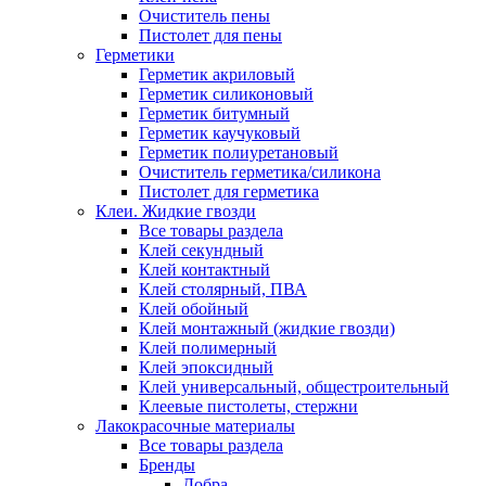
Очиститель пены
Пистолет для пены
Герметики
Герметик акриловый
Герметик силиконовый
Герметик битумный
Герметик каучуковый
Герметик полиуретановый
Очиститель герметика/силикона
Пистолет для герметика
Клеи. Жидкие гвозди
Все товары раздела
Клей секундный
Клей контактный
Клей столярный, ПВА
Клей обойный
Клей монтажный (жидкие гвозди)
Клей полимерный
Клей эпоксидный
Клей универсальный, общестроительный
Клеевые пистолеты, стержни
Лакокрасочные материалы
Все товары раздела
Бренды
Добра