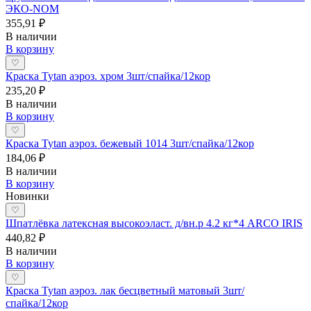
ЭКО-NOM
355,91 ₽
В наличии
В корзину
♡
Краска Tytan аэроз. хром 3шт/спайка/12кор
235,20 ₽
В наличии
В корзину
♡
Краска Tytan аэроз. бежевый 1014 3шт/спайка/12кор
184,06 ₽
В наличии
В корзину
Новинки
♡
Шпатлёвка латексная высокоэласт. д/вн.р 4.2 кг*4 ARCO IRIS
440,82 ₽
В наличии
В корзину
♡
Краска Tytan аэроз. лак бесцветный матовый 3шт/
спайка/12кор