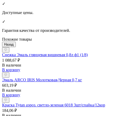
✓
Доступные цены.
✓
Гарантия качества от производителей.
Похожие товары
Назад
♡
Снежка Эмаль глянцевая вишневая 0,8л ф1 (1/8)
1 088,67 ₽
В наличии
В корзину
♡
Эмаль ARCO IRIS Молотковая-Черная 0,7 кг
603,19 ₽
В наличии
В корзину
♡
Краска Tytan аэроз. светло-зеленая 6018 3шт/спайка/12кор
184,06 ₽
В наличии