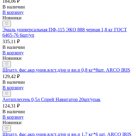
184,06 ₽
В наличии
В корзину
Новинки
♡
Эмаль универсальная ПФ-115 ЭКО 888 черная 1,8 кг ГОСТ
6465-76 6шт/уп
335,11 ₽
В наличии
В корзину
Новинки
♡
Шпатл. фас.акр.унив.влст.д/нр и вн.р 0,8 кг*8шт. ARCO IRIS
129,42 ₽
В наличии
В корзину
♡
Антиплесень 0,5л Спрей Навигатор 20шт/упак
124,31 ₽
В наличии
В корзину
Новинки
♡
Шпатл. фас.акр.унив.влст.д/нр и вн.р 1,7 кг*6 шт. ARCO IRIS