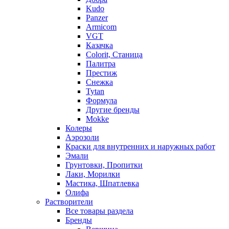
Kudo
Panzer
Armicom
VGT
Казачка
Colorit, Станица
Палитра
Престиж
Снежка
Tytan
Формула
Другие бренды
Mokke
Колеры
Аэрозоли
Краски для внутренних и наружных работ
Эмали
Грунтовки, Пропитки
Лаки, Морилки
Мастика, Шпатлевка
Олифа
Растворители
Все товары раздела
Бренды