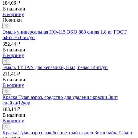
184,06 ₽
В наличии
В корзину
Новинки
♡
Эмаль универсальная ПФ-115 ЭКО 888 синяя 1,8 кг ГОСТ
6465-76 6шт/уп
352,44 ₽
В наличии
В корзину
♡
Эмаль TYTAN для керамики, 8 мл, белая 14шт/уп
211,41 ₽
В наличии
В корзину
♡
Краска Tytan аэроз. средство для удаления краски 3шт/
спайка/12кор
183,14 ₽
В наличии
В корзину
♡
Краска Tytan аэроз. лак бесцветный глянец 3шт/спайка/12кор