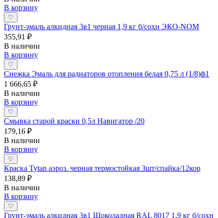
В корзину
♡
Грунт-эмаль алкидная 3в1 черная 1,9 кг б/сохн ЭКО-NOM
355,91 ₽
В наличии
В корзину
♡
Снежка Эмаль для радиаторов отопления белая 0,75 л (1/8)ф1
1 666,65 ₽
В наличии
В корзину
♡
Смывка старой краски 0,5л Навигатор /20
179,16 ₽
В наличии
В корзину
♡
Краска Tytan аэроз. черная термостойкая 3шт/спайка/12кор
138,89 ₽
В наличии
В корзину
♡
Грунт-эмаль алкидная 3в1 Шоколадная RAL 8017 1,9 кг б/сохн