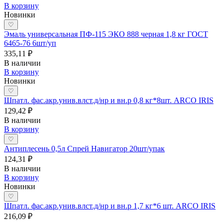
В корзину
Новинки
♡
Эмаль универсальная ПФ-115 ЭКО 888 черная 1,8 кг ГОСТ
6465-76 6шт/уп
335,11 ₽
В наличии
В корзину
Новинки
♡
Шпатл. фас.акр.унив.влст.д/нр и вн.р 0,8 кг*8шт. ARCO IRIS
129,42 ₽
В наличии
В корзину
♡
Антиплесень 0,5л Спрей Навигатор 20шт/упак
124,31 ₽
В наличии
В корзину
Новинки
♡
Шпатл. фас.акр.унив.влст.д/нр и вн.р 1,7 кг*6 шт. ARCO IRIS
216,09 ₽