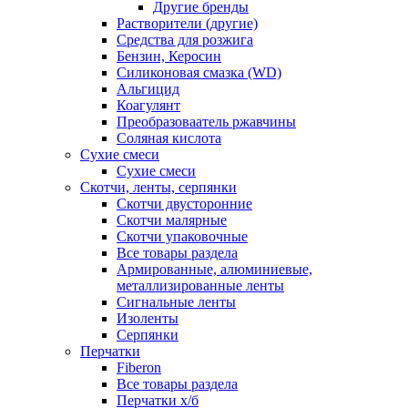
Другие бренды
Растворители (другие)
Средства для розжига
Бензин, Керосин
Силиконовая смазка (WD)
Альгицид
Коагулянт
Преобразоваатель ржавчины
Соляная кислота
Сухие смеси
Сухие смеси
Скотчи, ленты, серпянки
Скотчи двусторонние
Скотчи малярные
Скотчи упаковочные
Все товары раздела
Армированные, алюминиевые,
металлизированные ленты
Сигнальные ленты
Изоленты
Серпянки
Перчатки
Fiberon
Все товары раздела
Перчатки х/б