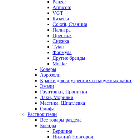
Panzer
Armicom
VGT
Казачка
Colorit, Станица
Палитра
Престиж
Снежка
Tytan
Формула
Другие бренды
Mokke
Колеры
Аэрозоли
Краски для внутренних и наружных работ
Эмали
Грунтовки, Пропитки
Лаки, Морилки
Мастика, Шпатлевка
Олифа
Растворители
Все товары раздела
Бренды
Вершина
Нижний Новгород