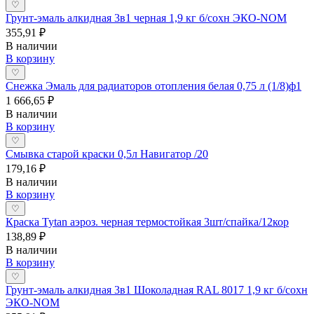
♡
Грунт-эмаль алкидная 3в1 черная 1,9 кг б/сохн ЭКО-NOM
355,91 ₽
В наличии
В корзину
♡
Снежка Эмаль для радиаторов отопления белая 0,75 л (1/8)ф1
1 666,65 ₽
В наличии
В корзину
♡
Смывка старой краски 0,5л Навигатор /20
179,16 ₽
В наличии
В корзину
♡
Краска Tytan аэроз. черная термостойкая 3шт/спайка/12кор
138,89 ₽
В наличии
В корзину
♡
Грунт-эмаль алкидная 3в1 Шоколадная RAL 8017 1,9 кг б/сохн
ЭКО-NOM