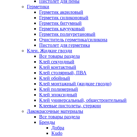
Пистолет для пены
Герметики
Герметик акриловый
Герметик силиконовый
Герметик битумный
Герметик каучуковый
Герметик полиуретановый
Очиститель герметика/силикона
Пистолет для герметика
Клеи. Жидкие гвозди
Все товары раздела
Клей секундный
Клей контактный
Клей столярный, ПВА
Клей обойный
Клей монтажный (жидкие гвозди)
Клей полимерный
Клей эпоксидный
Клей универсальный, общестроительный
Клеевые пистолеты, стержни
Лакокрасочные материалы
Все товары раздела
Бренды
Добра
Kudo