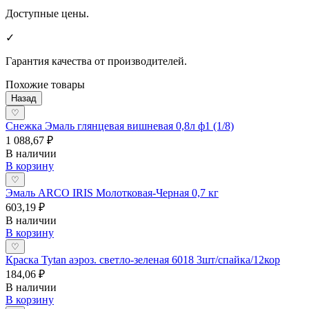
Доступные цены.
✓
Гарантия качества от производителей.
Похожие товары
Назад
♡
Снежка Эмаль глянцевая вишневая 0,8л ф1 (1/8)
1 088,67 ₽
В наличии
В корзину
♡
Эмаль ARCO IRIS Молотковая-Черная 0,7 кг
603,19 ₽
В наличии
В корзину
♡
Краска Tytan аэроз. светло-зеленая 6018 3шт/спайка/12кор
184,06 ₽
В наличии
В корзину