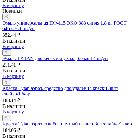
В корзину
Новинки
♡
Эмаль универсальная ПФ-115 ЭКО 888 синяя 1,8 кг ГОСТ
6465-76 6шт/уп
352,44 ₽
В наличии
В корзину
♡
Эмаль TYTAN для керамики, 8 мл, белая 14шт/уп
211,41 ₽
В наличии
В корзину
♡
Краска Tytan аэроз. средство для удаления краски 3шт/
спайка/12кор
183,14 ₽
В наличии
В корзину
♡
Краска Tytan аэроз. лак бесцветный глянец 3шт/спайка/12кор
184,06 ₽
В наличии