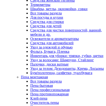
Средства женской гигиены
Термометры
Швабры, метлы, окномойки, совки
Все товары раздела
Для посуды и кухни
Средства для стирки
Средства для детей
Средства для чистки поверхностей, ванной,
мебели и др.
Освежители и ароматизаторы
Средства для автомобилей
Уход за одеждой и обувью
Фольга, Бумага, Пленка
Инвентарь для уборки: тряпки, губки, щетки
Уход за волосами: Шампуни, Стайлинг
Палочки, диски ватные
Уход за телом: Дезодоранты, Крема, Лосьоны
Бум/полотенца, салфетки, туал/бумага
Пена монтажная
Все товары раздела
Пена бытовая
Пена профессиональная
Пена противопожарная
Клей-пена
Очиститель пены