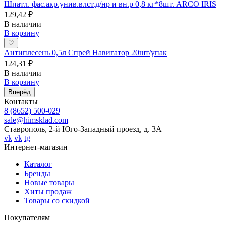
Шпатл. фас.акр.унив.влст.д/нр и вн.р 0,8 кг*8шт. ARCO IRIS
129,42 ₽
В наличии
В корзину
♡
Антиплесень 0,5л Спрей Навигатор 20шт/упак
124,31 ₽
В наличии
В корзину
Вперёд
Контакты
8 (8652) 500-029
sale@himsklad.com
Ставрополь, 2-й Юго-Западный проезд, д. 3А
vk
vk
tg
Интернет-магазин
Каталог
Бренды
Новые товары
Хиты продаж
Товары со скидкой
Покупателям