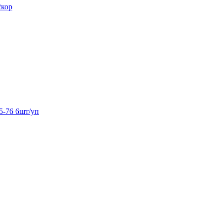
2кор
5-76 6шт/уп