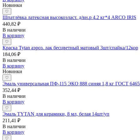
Новинки
♡
Шпатлёвка латексная высокоэласт. д/вн.р 4.2 кг*4 ARCO IRIS
440,82 ₽
В наличии
В корзину
♡
Краска Tytan аэроз. лак бесцветный матовый 3шт/спайка/12кор
184,06 ₽
В наличии
В корзину
Новинки
♡
Эмаль универсальная ПФ-115 ЭКО 888 синяя 1,8 кг ГОСТ 6465
352,44 ₽
В наличии
В корзину
♡
Эмаль TYTAN для керамики, 8 мл, белая 14шт/уп
211,41 ₽
В наличии
В корзину
♡