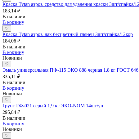
Краска Tytan аэроз. средство для удаления краски 3шт/спайка/1
183,14 ₽
В наличии
В корзину
♡
Краска Tytan аэроз. лак бесцветный глянец 3шт/спайка/12кор
184,06 ₽
В наличии
В корзину
Новинки
♡
Эмаль универсальная ПФ-115 ЭКО 888 черная 1,8 кг ГОСТ 646
335,11 ₽
В наличии
В корзину
Новинки
♡
Грунт ГФ-021 серый 1,9 кг ЭКО-NOM 14шт/уп
295,84 ₽
В наличии
В корзину
Новинки
♡