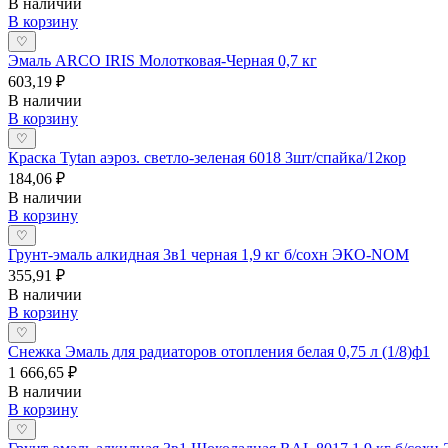
В наличии
В корзину
♡
Эмаль ARCO IRIS Молотковая-Черная 0,7 кг
603,19 ₽
В наличии
В корзину
♡
Краска Tytan аэроз. светло-зеленая 6018 3шт/спайка/12кор
184,06 ₽
В наличии
В корзину
♡
Грунт-эмаль алкидная 3в1 черная 1,9 кг б/сохн ЭКО-NOM
355,91 ₽
В наличии
В корзину
♡
Снежка Эмаль для радиаторов отопления белая 0,75 л (1/8)ф1
1 666,65 ₽
В наличии
В корзину
♡