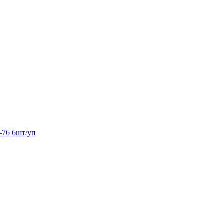
-76 6шт/уп